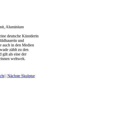
nit, Aluminium
eine deutsche Künstlerin
Bildhauerin und
aber auch in den Medien
Kwade zählt zu den
gilt als eine der
rinnen weltweit.
cht
|
Nächste Skulptur