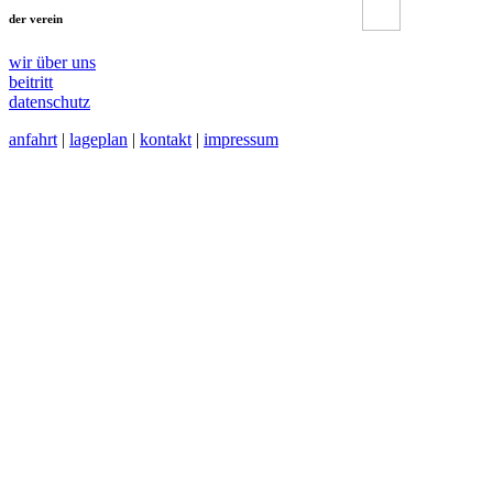
der verein
wir über uns
beitritt
datenschutz
anfahrt
|
lageplan
|
kontakt
|
impressum