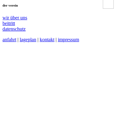
der verein
wir über uns
beitritt
datenschutz
anfahrt
|
lageplan
|
kontakt
|
impressum