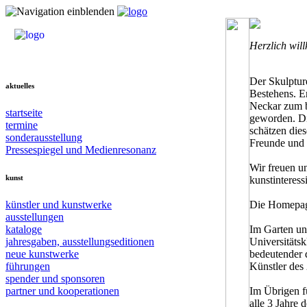
Herzlich wil
Der Skulptur
aktuelles
Bestehens. Er
Neckar zum b
startseite
geworden. Di
termine
schätzen dies
sonderausstellung
Freunde und 
Pressespiegel und Medienresonanz
Wir freuen un
kunst
kunstinteress
künstler und kunstwerke
Die Homepage
ausstellungen
kataloge
Im Garten un
jahresgaben, ausstellungseditionen
Universitätsk
neue kunstwerke
bedeutender 
führungen
Künstler des 
spender und sponsoren
partner und kooperationen
Im Übrigen f
alle 3 Jahre