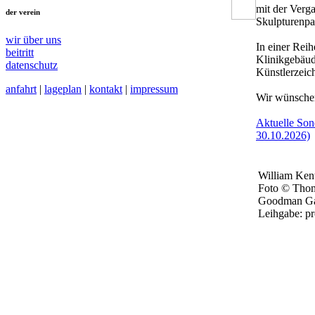
mit der Verg
der verein
Skulpturenpa
wir über uns
In einer Rei
beitritt
Klinikgebäud
datenschutz
Künstlerzeic
anfahrt
|
lageplan
|
kontakt
|
impressum
Wir wünschen
Aktuelle Son
30.10.2026)
William Kent
Foto © Thom
Goodman Gal
Leihgabe: p