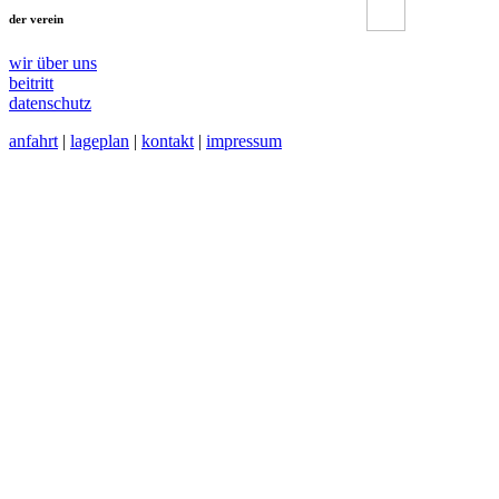
der verein
wir über uns
beitritt
datenschutz
anfahrt
|
lageplan
|
kontakt
|
impressum