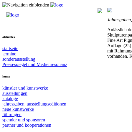
Jahresgaben,
Anlässlich d
Skulpturenpa
aktuelles
Fine Art Pig
Auflage (25) 
startseite
mit Rahmung 
termine
vorhanden. K
sonderausstellung
Pressespiegel und Medienresonanz
kunst
künstler und kunstwerke
ausstellungen
kataloge
jahresgaben, ausstellungseditionen
neue kunstwerke
führungen
spender und sponsoren
partner und kooperationen