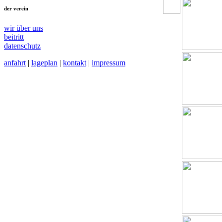
der verein
wir über uns
beitritt
datenschutz
anfahrt
|
lageplan
|
kontakt
|
impressum