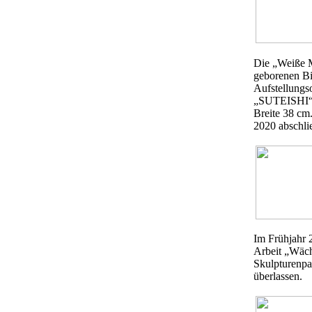
Die „Weiße M
geborenen Bi
Aufstellungso
„SUTEISHI“.
Breite 38 cm.
2020 abschli
Im Frühjahr 
Arbeit „Wäch
Skulpturenpa
überlassen.